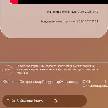
Мақаланы құрған күні 01.03.2021 15:43
Мақаланы жаңартқан күні 30.04.2024 11:28
ЦЕЛИНОГРАД АУДАНЫНЫҢ МӘДЕНИЕТ ЖӘНЕ ТІЛДЕРДІ ДАМЫТУ БӨЛІМІНІҢ
«ОРТАЛЫҚТАНДЫРЫЛҒАН КІТАПХАНА ЖҮЙЕСІ» КОММУНАЛДЫҚ МЕМЛЕКЕТТІК
МЕКЕМЕСІ
Кітапхана
Оқырмандар
Ресурстар
Жаңалықтар
ОКЖ
Ц
филиалдары
к