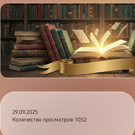
KZ
|
RU
Филиалы
Цифрова
Библиотека
Читателям
Ресурсы
Новости
ЦБС
карта
29.09.2025
Количество просмотров: 1052